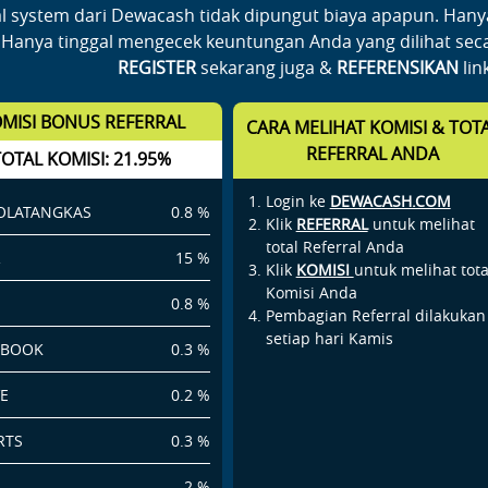
l system dari Dewacash tidak dipungut biaya apapun. Hanya
Hanya tinggal mengecek keuntungan Anda yang dilihat se
REGISTER
sekarang juga &
REFERENSIKAN
lin
MISI BONUS REFERRAL
CARA MELIHAT KOMISI & TOT
REFERRAL ANDA
TOTAL KOMISI: 21.95%
Login ke
DEWACASH.COM
OLATANGKAS
0.8 %
Klik
REFERRAL
untuk melihat
total Referral Anda
R
15 %
Klik
KOMISI
untuk melihat tota
Komisi Anda
0.8 %
Pembagian Referral dilakukan
setiap hari Kamis
TBOOK
0.3 %
VE
0.2 %
RTS
0.3 %
2 %