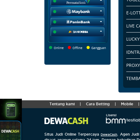
E-LOT
LIVE 
LUCKY
Online
Offline
Gangguan
IDNTR
PROXY
TEMBA
Tentang kami
|
Cara Betting
|
Mobile
|
Lisensi
Situs Judi Online Terpercaya
. Agen Judi
DewaCash
disaat apapun selama 24 jam. Dengan kehadiran D