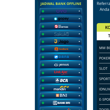
Referra
JADWAL BANK OFFLINE
Anda 
KO
MM B
POKE
SLOT
SPOR
IDNLI
E-SPO
TOGEL