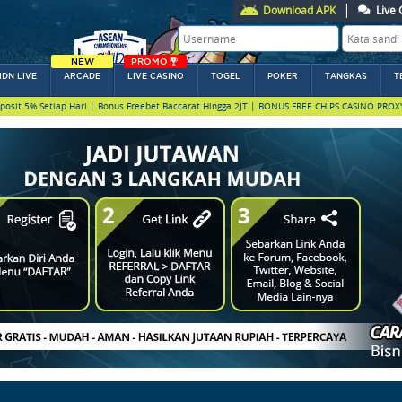
|
Download APK
Live 
NEW
PROMO
IDN LIVE
ARCADE
LIVE CASINO
TOGEL
POKER
TANGKAS
T
t 5% Setiap Hari | Bonus Freebet Baccarat Hingga 2JT | BONUS FREE CHIPS CASINO PROX